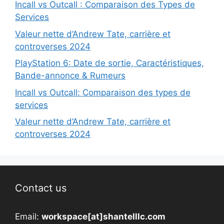
Incall vs Outcall : Comparaison des Types de
Services
Valeur nette d’Andrew Tate, carrière et
controverses 2024
PlayStation 6: Date de sortie, Caractéristiques,
Bande-annonce & Rumeurs
Incall vs Outcall: Comparaison des types de
services
Valeur nette d’Andrew Tate, carrière et
controverses 2024
Contact us
Email:
workspace[at]shantelllc.com