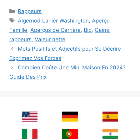
Categories
Rappeurs
Tags
Algernod Lanier Washington
,
Aperçu
Famille
,
Aperçus de Carrière
,
Bio
,
Gains
,
rappeurs
,
Valeur nette
Mots Positifs et Adjectifs pour Se Décrire –
Exprimez Vos Forces
Combien Coûte Une Mini Maison En 2024?
Guide Des Prix