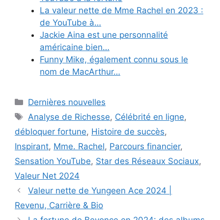
La valeur nette de Mme Rachel en 2023 :
de YouTube à…
Jackie Aina est une personnalité
américaine bien…
Funny Mike, également connu sous le
nom de MacArthur…
Categories
Dernières nouvelles
Tags
Analyse de Richesse
,
Célébrité en ligne
,
débloquer fortune
,
Histoire de succès
,
Inspirant
,
Mme. Rachel
,
Parcours financier
,
Sensation YouTube
,
Star des Réseaux Sociaux
,
Valeur Net 2024
Valeur nette de Yungeen Ace 2024 |
Revenu, Carrière & Bio