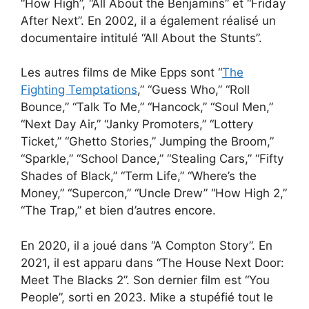
“How High”, “All About the Benjamins” et “Friday
After Next”. En 2002, il a également réalisé un
documentaire intitulé “All About the Stunts”.
Les autres films de Mike Epps sont “
The
Fighting Temptations
,” “Guess Who,” “Roll
Bounce,” “Talk To Me,” “Hancock,” “Soul Men,”
“Next Day Air,” “Janky Promoters,” “Lottery
Ticket,” “Ghetto Stories,” Jumping the Broom,”
“Sparkle,” “School Dance,” “Stealing Cars,” “Fifty
Shades of Black,” “Term Life,” “Where’s the
Money,” “Supercon,” “Uncle Drew” “How High 2,”
“The Trap,” et bien d’autres encore.
En 2020, il a joué dans “A Compton Story”. En
2021, il est apparu dans “The House Next Door:
Meet The Blacks 2”. Son dernier film est “You
People”, sorti en 2023. Mike a stupéfié tout le