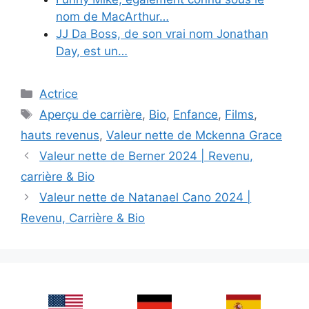
nom de MacArthur…
JJ Da Boss, de son vrai nom Jonathan
Day, est un…
Categories
Actrice
Tags
Aperçu de carrière
,
Bio
,
Enfance
,
Films
,
hauts revenus
,
Valeur nette de Mckenna Grace
Valeur nette de Berner 2024 | Revenu,
carrière & Bio
Valeur nette de Natanael Cano 2024 |
Revenu, Carrière & Bio