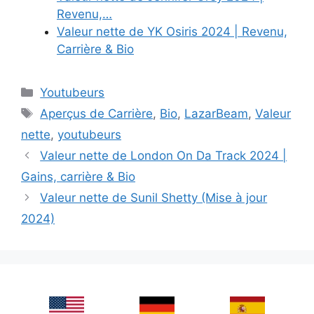
Revenu,…
Valeur nette de YK Osiris 2024 | Revenu,
Carrière & Bio
Categories
Youtubeurs
Tags
Aperçus de Carrière
,
Bio
,
LazarBeam
,
Valeur
nette
,
youtubeurs
Valeur nette de London On Da Track 2024 |
Gains, carrière & Bio
Valeur nette de Sunil Shetty (Mise à jour
2024)