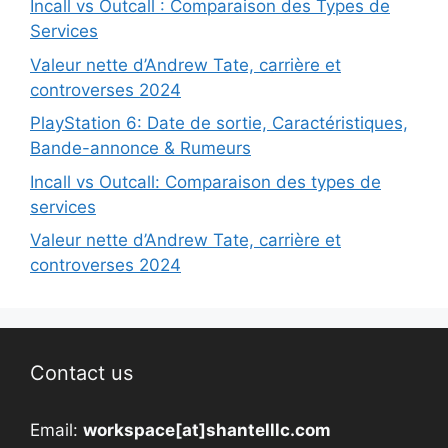
Incall vs Outcall : Comparaison des Types de
Services
Valeur nette d’Andrew Tate, carrière et
controverses 2024
PlayStation 6: Date de sortie, Caractéristiques,
Bande-annonce & Rumeurs
Incall vs Outcall: Comparaison des types de
services
Valeur nette d’Andrew Tate, carrière et
controverses 2024
Contact us
Email:
workspace[at]shantelllc.com