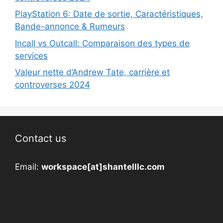
PlayStation 6: Date de sortie, Caractéristiques,
Bande-annonce & Rumeurs
Incall vs Outcall: Comparaison des types de
services
Valeur nette d’Andrew Tate, carrière et
controverses 2024
Contact us
Email:
workspace[at]shantelllc.com