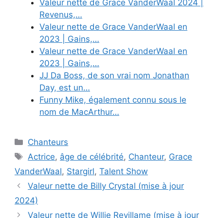
Valeur nette de Grace VanderWaal 2024 |
Revenus,…
Valeur nette de Grace VanderWaal en
2023 | Gains,…
Valeur nette de Grace VanderWaal en
2023 | Gains,…
JJ Da Boss, de son vrai nom Jonathan
Day, est un…
Funny Mike, également connu sous le
nom de MacArthur…
Categories
Chanteurs
Tags
Actrice
,
âge de célébrité
,
Chanteur
,
Grace
VanderWaal
,
Stargirl
,
Talent Show
Valeur nette de Billy Crystal (mise à jour
2024)
Valeur nette de Willie Revillame (mise à jour