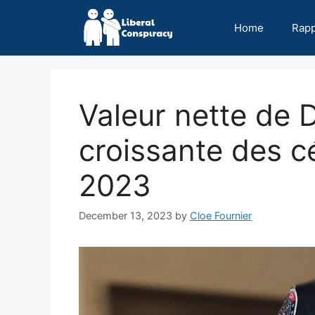
Skip
to
Home
Rap
content
Valeur nette de D
croissante des cé
2023
December 13, 2023
by
Cloe Fournier