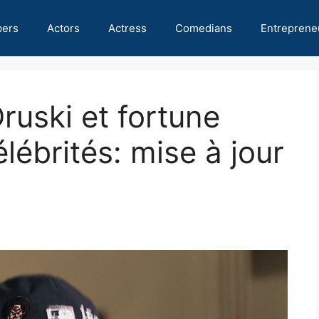
pers
Actors
Actress
Comedians
Entreprene
ruski et fortune
lébrités: mise à jour