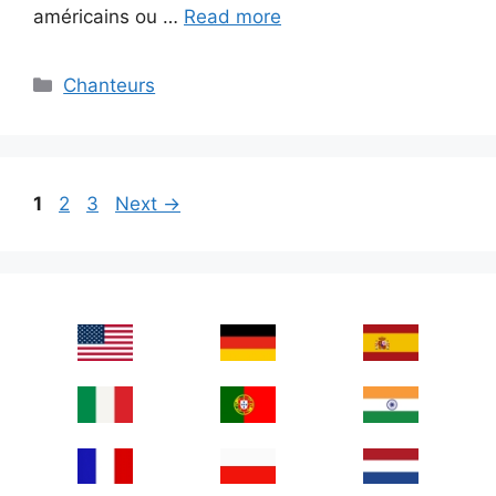
américains ou …
Read more
Categories
Chanteurs
Page
Page
Page
1
2
3
Next
→