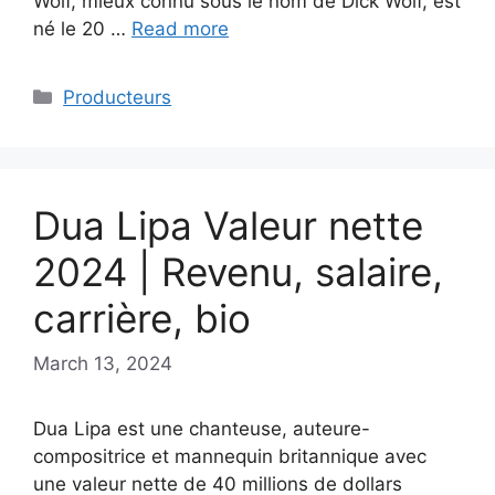
Wolf, mieux connu sous le nom de Dick Wolf, est
né le 20 …
Read more
Categories
Producteurs
Dua Lipa Valeur nette
2024 | Revenu, salaire,
carrière, bio
March 13, 2024
Dua Lipa est une chanteuse, auteure-
compositrice et mannequin britannique avec
une valeur nette de 40 millions de dollars