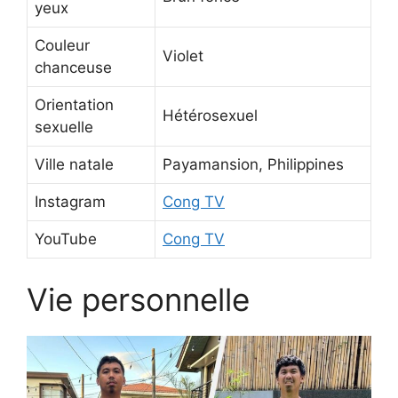
yeux
Couleur
Violet
chanceuse
Orientation
Hétérosexuel
sexuelle
Ville natale
Payamansion, Philippines
Instagram
Cong TV
YouTube
Cong TV
Vie personnelle