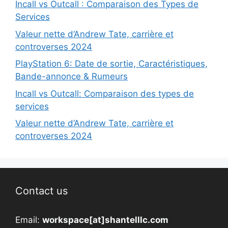
Incall vs Outcall : Comparaison des Types de
Services
Valeur nette d’Andrew Tate, carrière et
controverses 2024
PlayStation 6: Date de sortie, Caractéristiques,
Bande-annonce & Rumeurs
Incall vs Outcall: Comparaison des types de
services
Valeur nette d’Andrew Tate, carrière et
controverses 2024
Contact us
Email:
workspace[at]shantelllc.com