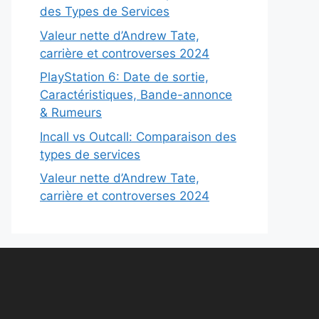
des Types de Services
Valeur nette d’Andrew Tate,
carrière et controverses 2024
PlayStation 6: Date de sortie,
Caractéristiques, Bande-annonce
& Rumeurs
Incall vs Outcall: Comparaison des
types de services
Valeur nette d’Andrew Tate,
carrière et controverses 2024