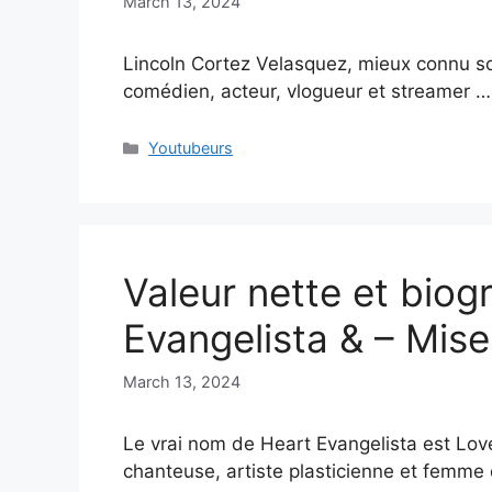
March 13, 2024
Lincoln Cortez Velasquez, mieux connu s
comédien, acteur, vlogueur et streamer 
Categories
Youtubeurs
Valeur nette et biog
Evangelista & – Mise
March 13, 2024
Le vrai nom de Heart Evangelista est Lo
chanteuse, artiste plasticienne et femme 