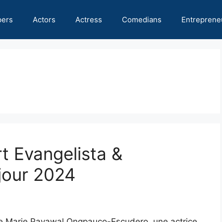
pers
Actors
Actress
Comedians
Entreprene
t Evangelista &
 jour 2024
ve Marie Payawal Ongpauco-Escudero, une actrice,