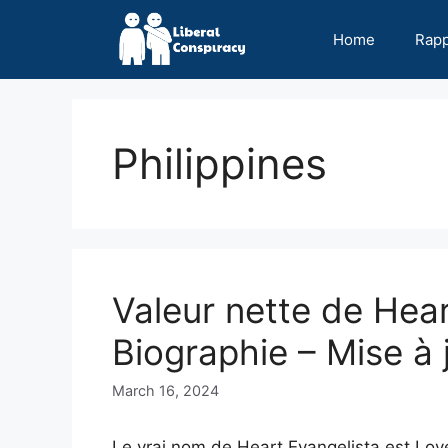
Skip
to
Home
Rap
content
Philippines
Valeur nette de Hear
Biographie – Mise à
March 16, 2024
Le vrai nom de Heart Evangelista est Lo