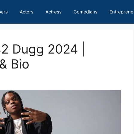
pers
Actors
Actress
Comedians
Entreprene
42 Dugg 2024 |
& Bio