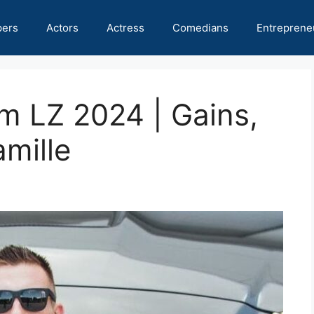
pers
Actors
Actress
Comedians
Entreprene
m LZ 2024 | Gains,
amille