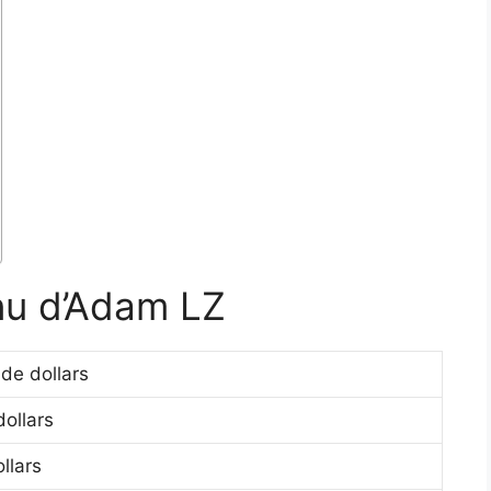
enu d’Adam LZ
 de dollars
ollars
llars