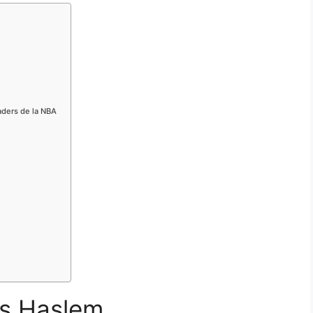
aders de la NBA
is Haslem