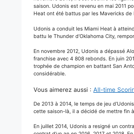
saison. Udonis est revenu en mai 2011 pou
Heat ont été battus par les Mavericks de 
Udonis a conduit les Miami Heat à atteind
battu le Thunder d’Oklahoma City, rempo
En novembre 2012, Udonis a dépassé Alon
franchise avec 4 808 rebonds. En juin 201
trophée de champion en battant San Anto
considérable.
Vous aimerez aussi :
All-time Scor
De 2013 à 2014, le temps de jeu d’Udoni
cette saison-là, il a décidé de mettre fin
En juillet 2014, Udonis a resigné un cont
contrat d’un an en 2016, 2017 et 2018. En 