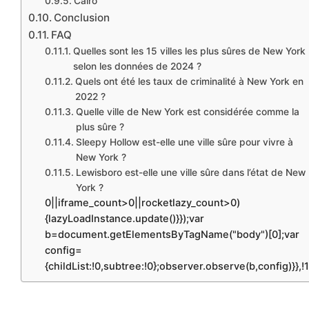
Cairo
Conclusion
FAQ
Quelles sont les 15 villes les plus sûres de New York
selon les données de 2024 ?
Quels ont été les taux de criminalité à New York en
2022 ?
Quelle ville de New York est considérée comme la
plus sûre ?
Sleepy Hollow est-elle une ville sûre pour vivre à
New York ?
Lewisboro est-elle une ville sûre dans l’état de New
York ?
0||iframe_count>0||rocketlazy_count>0)
{lazyLoadInstance.update()}});var
b=document.getElementsByTagName("body")[0];var
config=
{childList:!0,subtree:!0};observer.observe(b,config)}},!1