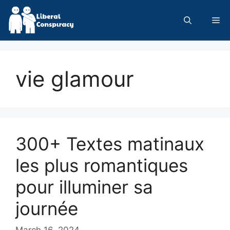
Skip
to
Me
content
vie glamour
300+ Textes matinaux
les plus romantiques
pour illuminer sa
journée
March 16, 2024