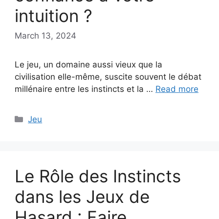
intuition ?
March 13, 2024
Le jeu, un domaine aussi vieux que la
civilisation elle-même, suscite souvent le débat
millénaire entre les instincts et la …
Read more
Categories
Jeu
Le Rôle des Instincts
dans les Jeux de
Hasard : Faire