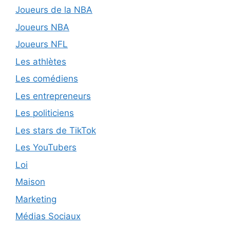
Joueurs de la NBA
Joueurs NBA
Joueurs NFL
Les athlètes
Les comédiens
Les entrepreneurs
Les politiciens
Les stars de TikTok
Les YouTubers
Loi
Maison
Marketing
Médias Sociaux