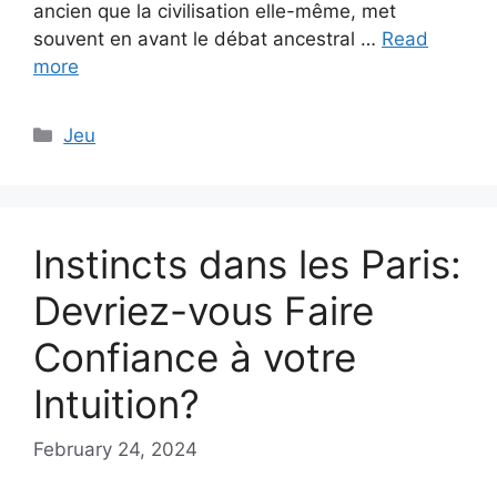
ancien que la civilisation elle-même, met
souvent en avant le débat ancestral …
Read
more
Categories
Jeu
Instincts dans les Paris:
Devriez-vous Faire
Confiance à votre
Intuition?
February 24, 2024