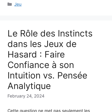
Categories
Jeu
Le Rôle des Instincts
dans les Jeux de
Hasard : Faire
Confiance à son
Intuition vs. Pensée
Analytique
February 24, 2024
Cette question ne met pas seulement les