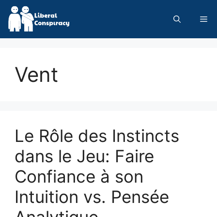
Skip
to
Me
content
Vent
Le Rôle des Instincts
dans le Jeu: Faire
Confiance à son
Intuition vs. Pensée