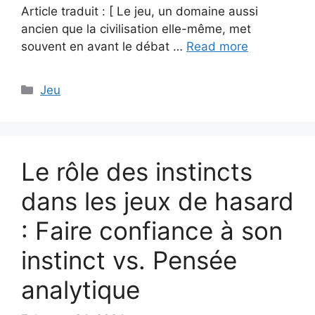
Article traduit : [ Le jeu, un domaine aussi
ancien que la civilisation elle-même, met
souvent en avant le débat …
Read more
Categories
Jeu
Le rôle des instincts
dans les jeux de hasard
: Faire confiance à son
instinct vs. Pensée
analytique