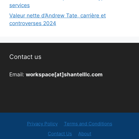
services
Valeur nette d’Andrew Tate, carrière et
controverses 2024
Contact us
Email:
workspace[at]shantelllc.com
Privacy Policy
Terms and Conditions
Contact Us
About