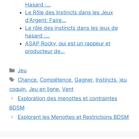
Hasard :…
Le Rôle des Instincts dans les Jeux
d'Argent: Faire…
Le rôle des instincts dans les jeux de
hasard :…
ASAP Rocky, qui est un rappeur et
producteur de…
Categories
Jeu
Tags
Chance
,
Compétence
,
Gagner
,
Instincts
,
jeu
coquin
,
Jeu en ligne
,
Vent
Exploration des menottes et contraintes
BDSM
Explorant les Menottes et Restrictions BDSM