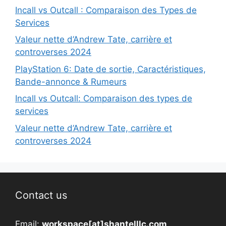
Incall vs Outcall : Comparaison des Types de
Services
Valeur nette d’Andrew Tate, carrière et
controverses 2024
PlayStation 6: Date de sortie, Caractéristiques,
Bande-annonce & Rumeurs
Incall vs Outcall: Comparaison des types de
services
Valeur nette d’Andrew Tate, carrière et
controverses 2024
Contact us
Email:
workspace[at]shantelllc.com