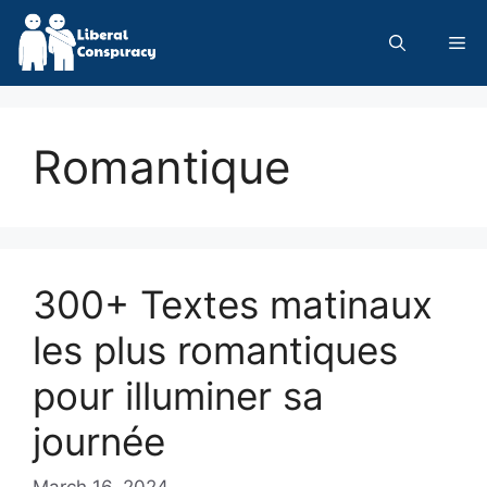
Skip
to
Me
content
Romantique
300+ Textes matinaux
les plus romantiques
pour illuminer sa
journée
March 16, 2024