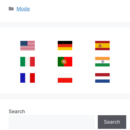
Categories
Mode
Search
Search