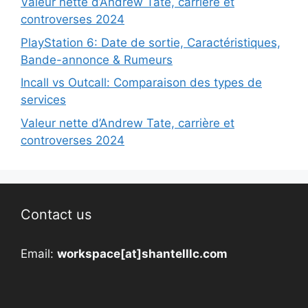
Valeur nette d’Andrew Tate, carrière et
controverses 2024
PlayStation 6: Date de sortie, Caractéristiques,
Bande-annonce & Rumeurs
Incall vs Outcall: Comparaison des types de
services
Valeur nette d’Andrew Tate, carrière et
controverses 2024
Contact us
Email:
workspace[at]shantelllc.com