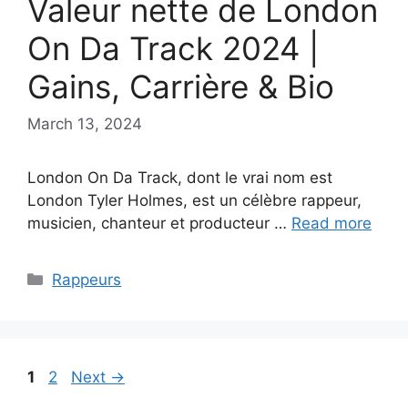
Valeur nette de London
On Da Track 2024 |
Gains, Carrière & Bio
March 13, 2024
London On Da Track, dont le vrai nom est
London Tyler Holmes, est un célèbre rappeur,
musicien, chanteur et producteur …
Read more
Categories
Rappeurs
Page
Page
1
2
Next
→