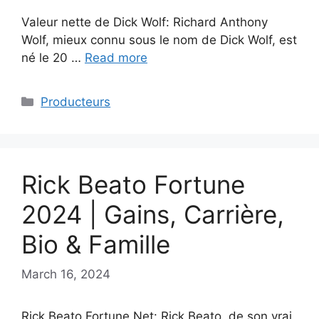
Valeur nette de Dick Wolf: Richard Anthony
Wolf, mieux connu sous le nom de Dick Wolf, est
né le 20 …
Read more
Categories
Producteurs
Rick Beato Fortune
2024 | Gains, Carrière,
Bio & Famille
March 16, 2024
Rick Beato Fortune Net: Rick Beato, de son vrai