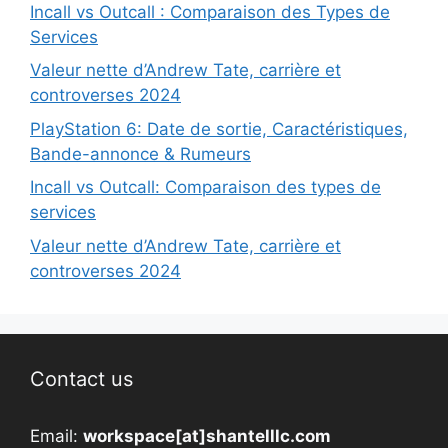
Incall vs Outcall : Comparaison des Types de
Services
Valeur nette d’Andrew Tate, carrière et
controverses 2024
PlayStation 6: Date de sortie, Caractéristiques,
Bande-annonce & Rumeurs
Incall vs Outcall: Comparaison des types de
services
Valeur nette d’Andrew Tate, carrière et
controverses 2024
Contact us
Email:
workspace[at]shantelllc.com