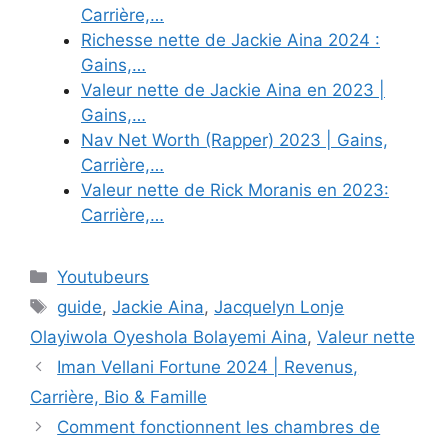
Carrière,…
Richesse nette de Jackie Aina 2024 :
Gains,…
Valeur nette de Jackie Aina en 2023 |
Gains,…
Nav Net Worth (Rapper) 2023 | Gains,
Carrière,…
Valeur nette de Rick Moranis en 2023:
Carrière,…
Categories
Youtubeurs
Tags
guide
,
Jackie Aina
,
Jacquelyn Lonje
Olayiwola Oyeshola Bolayemi Aina
,
Valeur nette
Iman Vellani Fortune 2024 | Revenus,
Carrière, Bio & Famille
Comment fonctionnent les chambres de