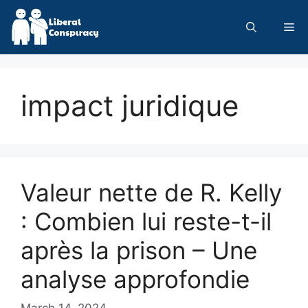
Skip
to
Me
content
impact juridique
Valeur nette de R. Kelly
: Combien lui reste-t-il
après la prison – Une
analyse approfondie
March 14, 2024