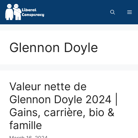
Skip
to
Me
content
Glennon Doyle
Valeur nette de
Glennon Doyle 2024 |
Gains, carrière, bio &
famille
March 16, 2024