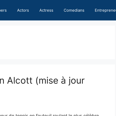
pers
Actors
Actress
Comedians
Entreprene
n Alcott (mise à jour
eur de tennis en fauteuil roulant le plus célèbre