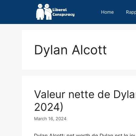
Skip
to
Home
Rap
content
Dylan Alcott
Valeur nette de Dyla
2024)
March 16, 2024
Dylan Alcott: net worth de Dylan est le jou