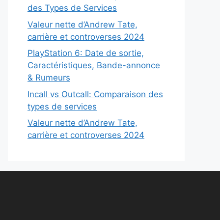
des Types de Services
Valeur nette d’Andrew Tate,
carrière et controverses 2024
PlayStation 6: Date de sortie,
Caractéristiques, Bande-annonce
& Rumeurs
Incall vs Outcall: Comparaison des
types de services
Valeur nette d’Andrew Tate,
carrière et controverses 2024