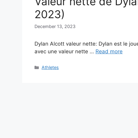
Valeur nette de Dyla
2023)
December 13, 2023
Dylan Alcott valeur nette: Dylan est le jo
avec une valeur nette …
Read more
Categories
Athletes