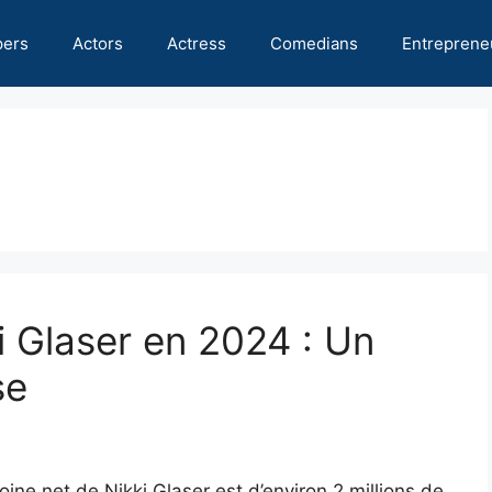
pers
Actors
Actress
Comedians
Entreprene
i Glaser en 2024 : Un
se
oine net de Nikki Glaser est d’environ 2 millions de