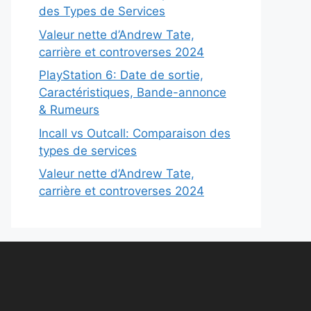
des Types de Services
Valeur nette d’Andrew Tate,
carrière et controverses 2024
PlayStation 6: Date de sortie,
Caractéristiques, Bande-annonce
& Rumeurs
Incall vs Outcall: Comparaison des
types de services
Valeur nette d’Andrew Tate,
carrière et controverses 2024