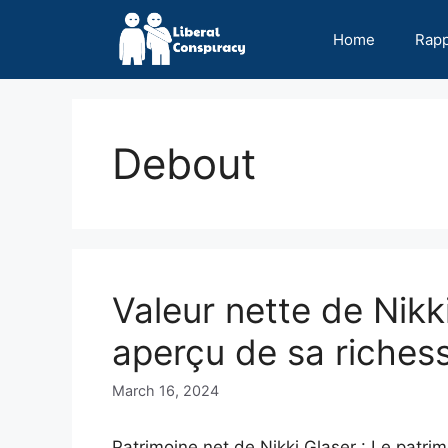
Skip
to
Home
Rap
content
Debout
Valeur nette de Nikk
aperçu de sa riches
March 16, 2024
Patrimoine net de Nikki Glaser : Le patrim