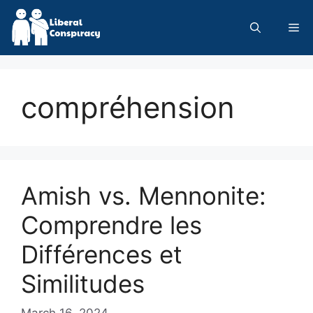
Skip
to
Me
content
compréhension
Amish vs. Mennonite:
Comprendre les
Différences et
Similitudes
March 16, 2024