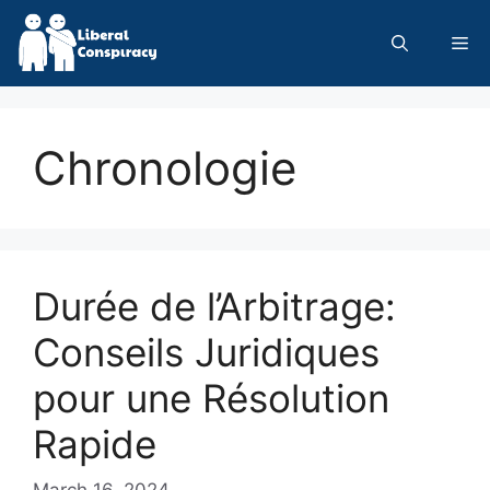
Skip
to
Me
content
Chronologie
Durée de l’Arbitrage:
Conseils Juridiques
pour une Résolution
Rapide
March 16, 2024