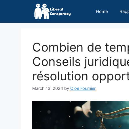
Skip
to
Home
Rap
content
Combien de temps
Conseils juridiq
résolution oppor
March 13, 2024
by
Cloe Fournier