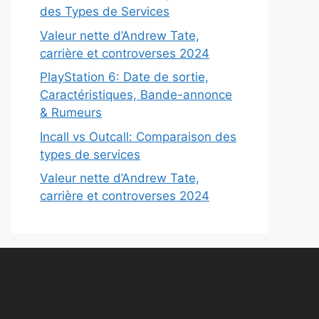
des Types de Services
Valeur nette d’Andrew Tate,
carrière et controverses 2024
PlayStation 6: Date de sortie,
Caractéristiques, Bande-annonce
& Rumeurs
Incall vs Outcall: Comparaison des
types de services
Valeur nette d’Andrew Tate,
carrière et controverses 2024