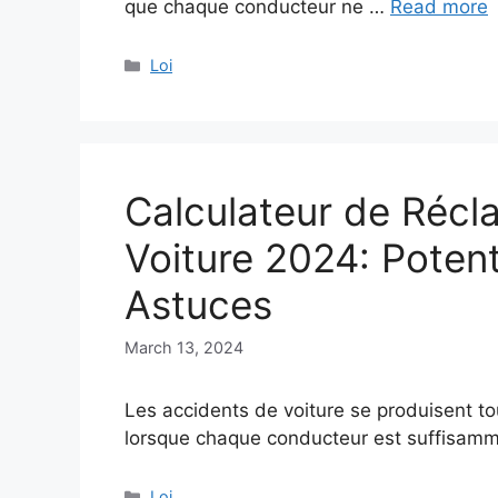
que chaque conducteur ne …
Read more
Categories
Loi
Calculateur de Récl
Voiture 2024: Potent
Astuces
March 13, 2024
Les accidents de voiture se produisent to
lorsque chaque conducteur est suffisam
Categories
Loi