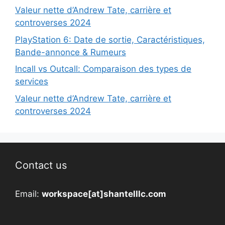
Valeur nette d’Andrew Tate, carrière et
controverses 2024
PlayStation 6: Date de sortie, Caractéristiques,
Bande-annonce & Rumeurs
Incall vs Outcall: Comparaison des types de
services
Valeur nette d’Andrew Tate, carrière et
controverses 2024
Contact us
Email:
workspace[at]shantelllc.com