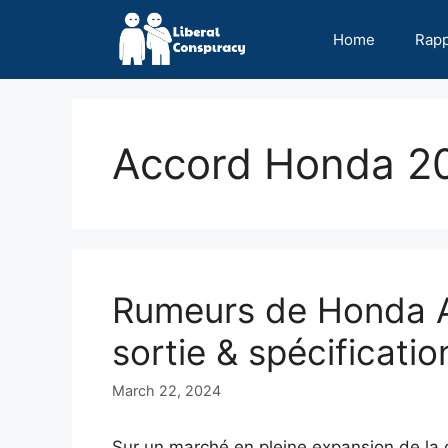
Skip
to
Home
Rap
content
Accord Honda 2
Rumeurs de Honda 
sortie & spécificatio
March 22, 2024
Sur un marché en pleine expansion de la