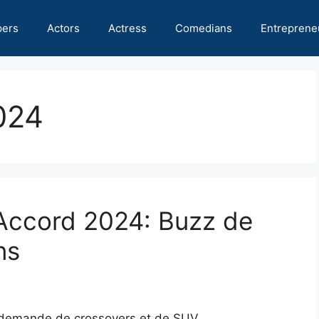
pers
Actors
Actress
Comedians
Entreprene
024
Accord 2024: Buzz de
ns
 demande de crossovers et de SUV,