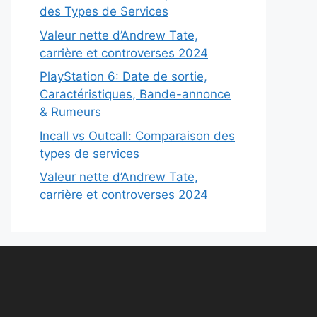
des Types de Services
Valeur nette d’Andrew Tate,
carrière et controverses 2024
PlayStation 6: Date de sortie,
Caractéristiques, Bande-annonce
& Rumeurs
Incall vs Outcall: Comparaison des
types de services
Valeur nette d’Andrew Tate,
carrière et controverses 2024