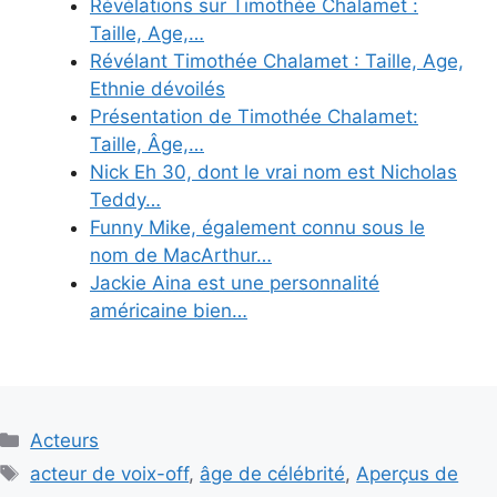
Révélations sur Timothée Chalamet :
Taille, Age,…
Révélant Timothée Chalamet : Taille, Age,
Ethnie dévoilés
Présentation de Timothée Chalamet:
Taille, Âge,…
Nick Eh 30, dont le vrai nom est Nicholas
Teddy…
Funny Mike, également connu sous le
nom de MacArthur…
Jackie Aina est une personnalité
américaine bien…
Categories
Acteurs
Tags
acteur de voix-off
,
âge de célébrité
,
Aperçus de