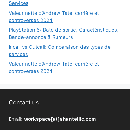
Services
Valeur nette d’Andrew Tate, carrière et
controverses 2024
PlayStation 6: Date de sortie, Caractéristiques,
Bande-annonce & Rumeurs
Incall vs Outcall: Comparaison des types de
services
Valeur nette d’Andrew Tate, carrière et
controverses 2024
Contact us
Email:
workspace[at]shantelllc.com