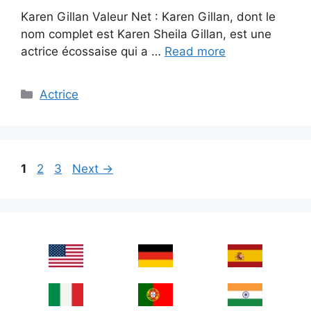
Karen Gillan Valeur Net : Karen Gillan, dont le
nom complet est Karen Sheila Gillan, est une
actrice écossaise qui a …
Read more
Categories
Actrice
Page
Page
Page
1
2
3
Next
→