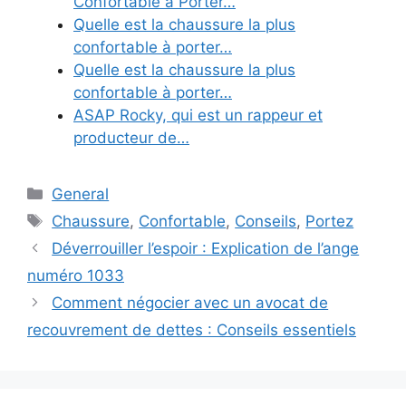
Confortable à Porter…
Quelle est la chaussure la plus
confortable à porter…
Quelle est la chaussure la plus
confortable à porter…
ASAP Rocky, qui est un rappeur et
producteur de…
Categories
General
Tags
Chaussure
,
Confortable
,
Conseils
,
Portez
Déverrouiller l’espoir : Explication de l’ange
numéro 1033
Comment négocier avec un avocat de
recouvrement de dettes : Conseils essentiels