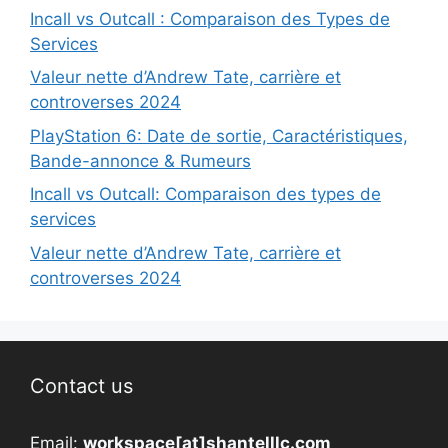
Incall vs Outcall : Comparaison des Types de
Services
Valeur nette d’Andrew Tate, carrière et
controverses 2024
PlayStation 6: Date de sortie, Caractéristiques,
Bande-annonce & Rumeurs
Incall vs Outcall: Comparaison des types de
services
Valeur nette d’Andrew Tate, carrière et
controverses 2024
Contact us
Email:
workspace[at]shantelllc.com