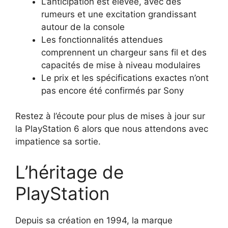
L’anticipation est élevée, avec des
rumeurs et une excitation grandissant
autour de la console
Les fonctionnalités attendues
comprennent un chargeur sans fil et des
capacités de mise à niveau modulaires
Le prix et les spécifications exactes n’ont
pas encore été confirmés par Sony
Restez à l’écoute pour plus de mises à jour sur
la PlayStation 6 alors que nous attendons avec
impatience sa sortie.
L’héritage de
PlayStation
Depuis sa création en 1994, la marque