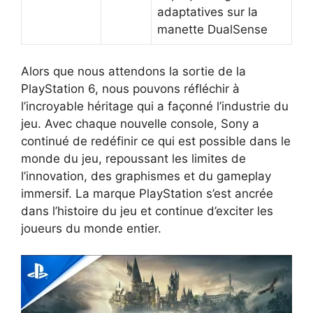
adaptatives sur la
manette DualSense
Alors que nous attendons la sortie de la
PlayStation 6, nous pouvons réfléchir à
l’incroyable héritage qui a façonné l’industrie du
jeu. Avec chaque nouvelle console, Sony a
continué de redéfinir ce qui est possible dans le
monde du jeu, repoussant les limites de
l’innovation, des graphismes et du gameplay
immersif. La marque PlayStation s’est ancrée
dans l’histoire du jeu et continue d’exciter les
joueurs du monde entier.