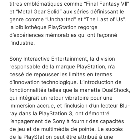
titres emblématiques comme “Final Fantasy VII”
et “Metal Gear Solid” aux séries définissant le
genre comme “Uncharted” et “The Last of Us”,
la bibliothèque PlayStation regorge
d’expériences mémorables qui ont façonné
l’industrie.
Sony Interactive Entertainment, la division
responsable de la marque PlayStation, n’a
cessé de repousser les limites en termes
d’innovation technologique. L’introduction de
fonctionnalités telles que la manette DualShock,
qui intégrait un retour vibratoire pour une
immersion accrue, et l’inclusion d’un lecteur Blu-
ray dans la PlayStation 3, ont démontré
l’engagement de Sony à fournir des capacités
de jeu et de multimédia de pointe. Le succès
de la PlayStation peut être attribué à une