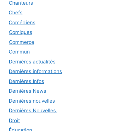
Chanteurs
Chefs
Comédiens
Comiques
Commerce
Commun
Dernières actualités
Dernières informations
Dernières Infos
Dernières News
Dernières nouvelles
Dernières Nouvelles.
Droit
Éducation