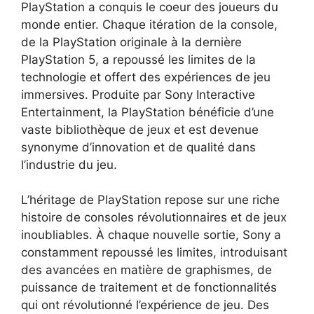
PlayStation a conquis le coeur des joueurs du
monde entier. Chaque itération de la console,
de la PlayStation originale à la dernière
PlayStation 5, a repoussé les limites de la
technologie et offert des expériences de jeu
immersives. Produite par Sony Interactive
Entertainment, la PlayStation bénéficie d’une
vaste bibliothèque de jeux et est devenue
synonyme d’innovation et de qualité dans
l’industrie du jeu.
L’héritage de PlayStation repose sur une riche
histoire de consoles révolutionnaires et de jeux
inoubliables. À chaque nouvelle sortie, Sony a
constamment repoussé les limites, introduisant
des avancées en matière de graphismes, de
puissance de traitement et de fonctionnalités
qui ont révolutionné l’expérience de jeu. Des