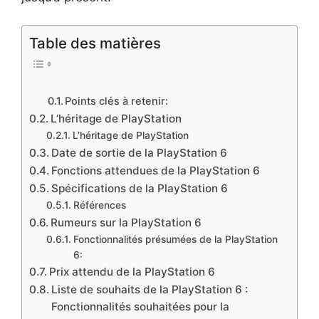
Table des matières
Points clés à retenir:
L’héritage de PlayStation
L’héritage de PlayStation
Date de sortie de la PlayStation 6
Fonctions attendues de la PlayStation 6
Spécifications de la PlayStation 6
Références
Rumeurs sur la PlayStation 6
Fonctionnalités présumées de la PlayStation
6:
Prix ​​attendu de la PlayStation 6
Liste de souhaits de la PlayStation 6 :
Fonctionnalités souhaitées pour la