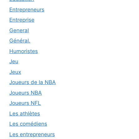
Entrepreneurs
Entreprise
General
Général.
Humoristes
Jeu
Jeux
Joueurs de la NBA
Joueurs NBA
Joueurs NFL
Les athlètes
Les comédiens
Les entrepreneurs