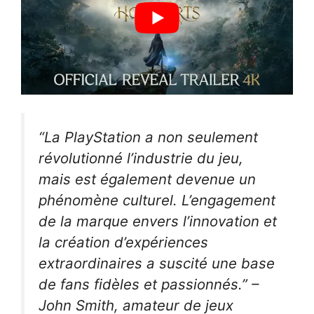
“La PlayStation a non seulement
révolutionné l’industrie du jeu,
mais est également devenue un
phénomène culturel. L’engagement
de la marque envers l’innovation et
la création d’expériences
extraordinaires a suscité une base
de fans fidèles et passionnés.” –
John Smith, amateur de jeux