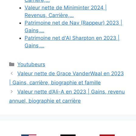
Carrière,…
Valeur nette de Miniminter 2024 |
Revenus, Carrière,…
Patrimoine net de Nav (Rappeur) 2023 |
Gains,…
Patrimoine net d'Al Sharpton en 2023 |
Gains,…
Categories
Youtubeurs
Valeur nette de Grace VanderWaal en 2023
| Gains, carrière, biographie et famille
Valeur nette d’Ali-A en 2023 | Gains, revenu
annuel, biographie et carrière