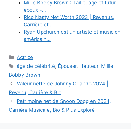
Millie Bobby Brown : Taille, âge et futur
époux -…
Rico Nasty Net Worth 2023 | Revenus,
Carrière et…
Ryan Upchurch est un artiste et musicien
américain…
Categories
Actrice
Tags
âge de célébrité
,
Épouser
,
Hauteur
,
Millie
Bobby Brown
Valeur nette de Johnny Orlando 2024 |
Revenu, Carrière & Bio
Patrimoine net de Snoop Dogg en 2024,
Carrière Musicale, Bio & Plus Exploré