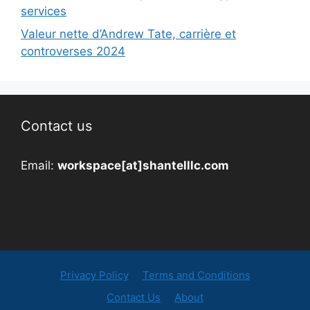
services
Valeur nette d’Andrew Tate, carrière et
controverses 2024
Contact us
Email:
workspace[at]shantelllc.com
Privacy Policy
Terms and Conditions
Contact Us
About