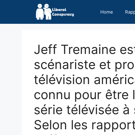
Skip
to
Home
Rap
content
Jeff Tremaine est
scénariste et pr
télévision américa
connu pour être l
série télévisée 
Selon les rapport