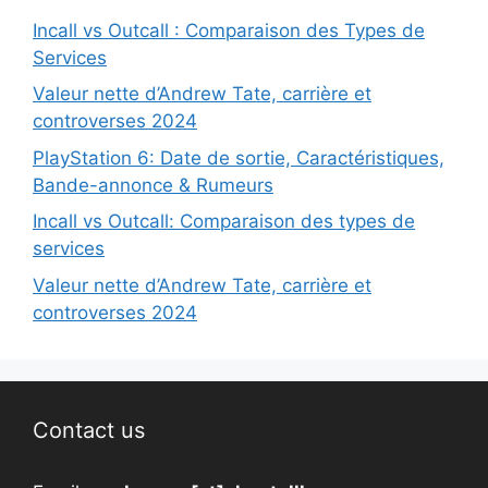
Incall vs Outcall : Comparaison des Types de
Services
Valeur nette d’Andrew Tate, carrière et
controverses 2024
PlayStation 6: Date de sortie, Caractéristiques,
Bande-annonce & Rumeurs
Incall vs Outcall: Comparaison des types de
services
Valeur nette d’Andrew Tate, carrière et
controverses 2024
Contact us