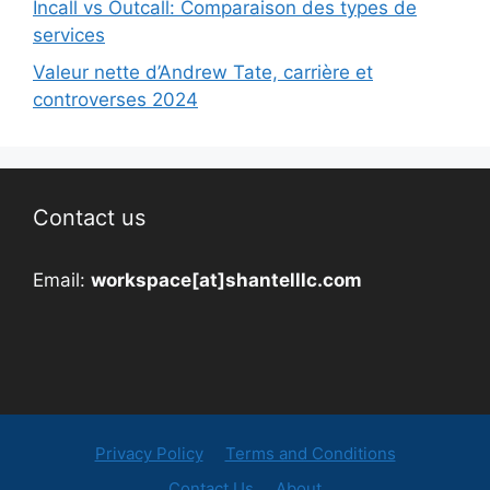
Incall vs Outcall: Comparaison des types de
services
Valeur nette d’Andrew Tate, carrière et
controverses 2024
Contact us
Email:
workspace[at]shantelllc.com
Privacy Policy
Terms and Conditions
Contact Us
About