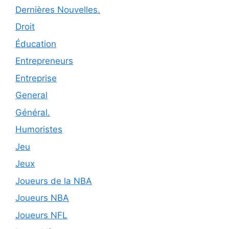
Dernières Nouvelles.
Droit
Éducation
Entrepreneurs
Entreprise
General
Général.
Humoristes
Jeu
Jeux
Joueurs de la NBA
Joueurs NBA
Joueurs NFL