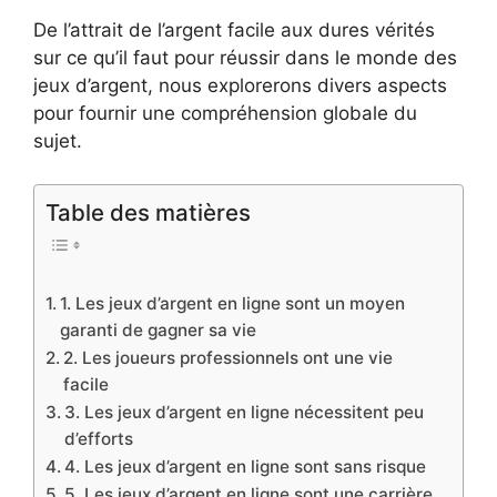
De l’attrait de l’argent facile aux dures vérités
sur ce qu’il faut pour réussir dans le monde des
jeux d’argent, nous explorerons divers aspects
pour fournir une compréhension globale du
sujet.
Table des matières
1. Les jeux d’argent en ligne sont un moyen
garanti de gagner sa vie
2. Les joueurs professionnels ont une vie
facile
3. Les jeux d’argent en ligne nécessitent peu
d’efforts
4. Les jeux d’argent en ligne sont sans risque
5. Les jeux d’argent en ligne sont une carrière