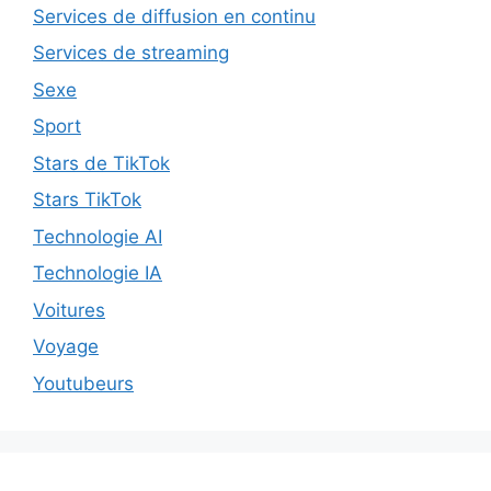
Services de diffusion en continu
Services de streaming
Sexe
Sport
Stars de TikTok
Stars TikTok
Technologie AI
Technologie IA
Voitures
Voyage
Youtubeurs