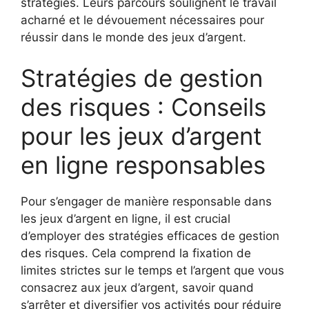
stratégies. Leurs parcours soulignent le travail
acharné et le dévouement nécessaires pour
réussir dans le monde des jeux d’argent.
Stratégies de gestion
des risques : Conseils
pour les jeux d’argent
en ligne responsables
Pour s’engager de manière responsable dans
les jeux d’argent en ligne, il est crucial
d’employer des stratégies efficaces de gestion
des risques. Cela comprend la fixation de
limites strictes sur le temps et l’argent que vous
consacrez aux jeux d’argent, savoir quand
s’arrêter et diversifier vos activités pour réduire