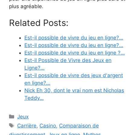
plus agréable.
Related Posts:
Est-il possible de vivre du jeu en ligne?…
Est-il possible de vivre du jeu en ligne?…
Est-il possible de vivre du jeu en ligne ?…
Est-il Possible de Vivre des Jeux en
Ligne?…
Est-il possible de vivre des jeux d'argent
en ligne?…
Nick Eh 30, dont le vrai nom est Nicholas
Teddy…
Categories
Jeux
Tags
Carrière
,
Casino
,
Comparaison de
divertissement
,
Jeux en ligne
,
Mythes