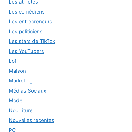
Les athlètes
Les comédiens
Les entrepreneurs
Les politiciens
Les stars de TikTok
Les YouTubers
Loi
Maison
Marketing
Médias Sociaux
Mode
Nourriture
Nouvelles récentes
PC