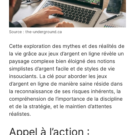
Source : the-underground.ca
Cette exploration des mythes et des réalités de
la vie grâce aux jeux d’argent en ligne révèle un
paysage complexe bien éloigné des notions
simplistes d’argent facile et de styles de vie
insouciants. La clé pour aborder les jeux
d’argent en ligne de manière saine réside dans
la reconnaissance de ses risques inhérents, la
compréhension de l’importance de la discipline
et de la stratégie, et le maintien d’attentes
réalistes.
Appel à l’action :