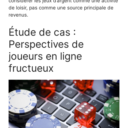
considérer les jeux d’argent comme une activité
de loisir, pas comme une source principale de
revenus.
Étude de cas :
Perspectives de
joueurs en ligne
fructueux