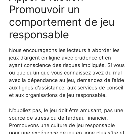
Promouvoir un
comportement de jeu
responsable
Nous encourageons les lecteurs à aborder les
jeux d’argent en ligne avec prudence et en
ayant conscience des risques impliqués. Si vous
ou quelqu’un que vous connaissez avez du mal
avec la dépendance au jeu, demandez de l’aide
aux lignes d’assistance, aux services de conseil
et aux organisations de jeu responsable.
N’oubliez pas, le jeu doit être amusant, pas une
source de stress ou de fardeau financier.
Promouvons une culture de jeu responsable
pour une expérience de jeu en ligne plus sûre et