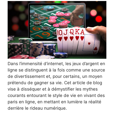
Dans l’immensité d’internet, les jeux d’argent en
ligne se distinguent à la fois comme une source
de divertissement et, pour certains, un moyen
prétendu de gagner sa vie. Cet article de blog
vise à disséquer et à démystifier les mythes
courants entourant le style de vie en vivant des
paris en ligne, en mettant en lumière la réalité
derrière le rideau numérique.