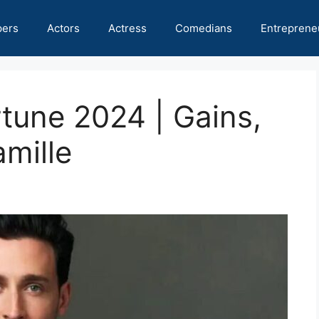
pers
Actors
Actress
Comedians
Entreprene
tune 2024 | Gains,
amille