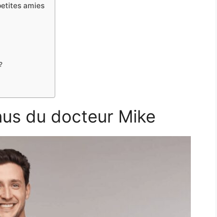
petites amies
?
enus du docteur Mike