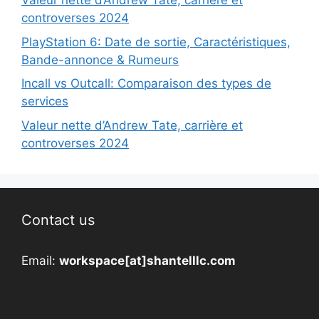
Valeur nette d’Andrew Tate, carrière et
controverses 2024
PlayStation 6: Date de sortie, Caractéristiques,
Bande-annonce & Rumeurs
Incall vs Outcall: Comparaison des types de
services
Valeur nette d’Andrew Tate, carrière et
controverses 2024
Contact us
Email:
workspace[at]shantelllc.com