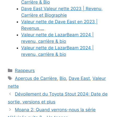
Carrière & Bio
Dave East Valeur nette 2023 | Revenu,
Carrière et Biographie
Valeur nette de Dave East en 2023 |
Revenus,…
Valeur nette de LazarBeam 2024 |
revenu, carrière & bio
Valeur nette de LazarBeam 2024 |
revenu, carrière & bio
Categories
Rappeurs
Tags
Aperçus de Carrière
,
Bio
,
Dave East
,
Valeur
nette
Dévoilement du Toyota Stout 2024: Date de
sortie, versions et plus
Moana 2: Quand verrons-nous la série